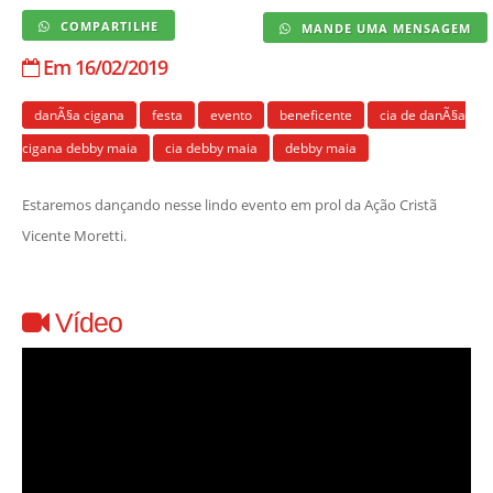
COMPARTILHE
MANDE UMA MENSAGEM
Em 16/02/2019
danÃ§a cigana
festa
evento
beneficente
cia de danÃ§a
cigana debby maia
cia debby maia
debby maia
Estaremos dançando nesse lindo evento em prol da Ação Cristã
Vicente Moretti.
Vídeo